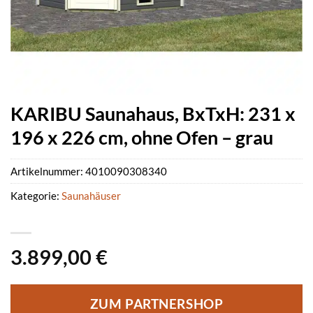
KARIBU Saunahaus, BxTxH: 231 x
196 x 226 cm, ohne Ofen – grau
Artikelnummer:
4010090308340
Kategorie:
Saunahäuser
3.899,00
€
ZUM PARTNERSHOP