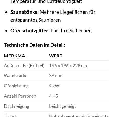
Temperatur und Luftfeuchtigkeit
Saunabänke:
Mehrere Liegeflächen für
entspanntes Saunieren
Ofenschutzgitter:
Für Ihre Sicherheit
Technische Daten im Detail:
MERKMAL
WERT
Außenmaße (BxTxH)
196 x 196 x 228 cm
Wandstärke
38 mm
Ofenleistung
9 kW
Anzahl Personen
4 – 5
Dachneigung
Leicht geneigt
Türart
Holzrahmentür mit Glaseinsatz