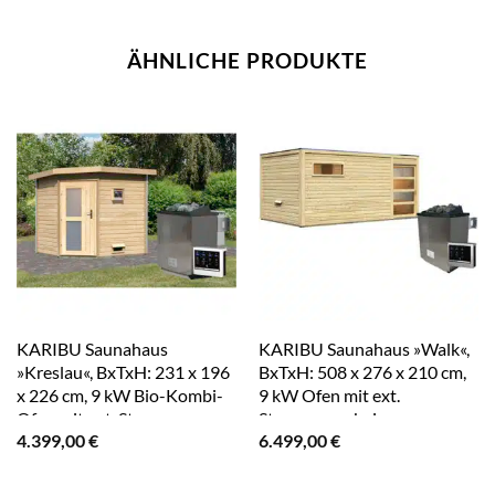
ÄHNLICHE PRODUKTE
KARIBU Saunahaus
KARIBU Saunahaus »Walk«,
»Kreslau«, BxTxH: 231 x 196
BxTxH: 508 x 276 x 210 cm,
x 226 cm, 9 kW Bio-Kombi-
9 kW Ofen mit ext.
Ofen mit ext. Steuerung –
Steuerung – beige
4.399,00
€
6.499,00
€
beige