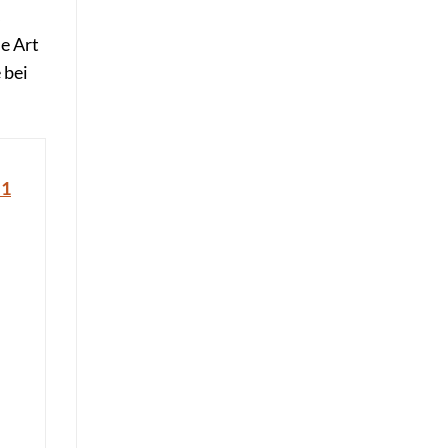
s
he Art
 bei
 1