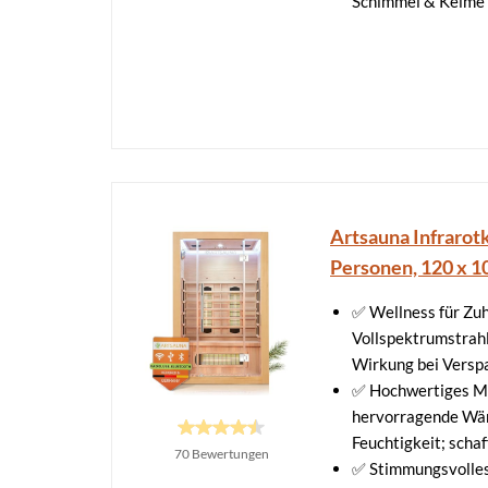
Schimmel & Keime
Artsauna Infrarot
Personen, 120 x 10
✅ Wellness für Zuh
Vollspektrumstrahl
Wirkung bei Vers
✅ Hochwertiges Ma
hervorragende Wär
Feuchtigkeit; scha
70 Bewertungen
✅ Stimmungsvolles