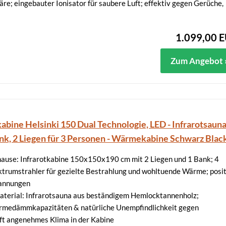
e; eingebauter Ionisator für saubere Luft; effektiv gegen Gerüche,
1.099,00 
Zum Angebot 
abine Helsinki 150 Dual Technologie, LED - Infrarotsaun
nk, 2 Liegen für 3 Personen - Wärmekabine Schwarz Blac
hause: Infrarotkabine 150x150x190 cm mit 2 Liegen und 1 Bank; 4
ektrumstrahler für gezielte Bestrahlung und wohltuende Wärme; posi
pannungen
terial: Infrarotsauna aus beständigem Hemlocktannenholz;
medämmkapazitäten & natürliche Unempfindlichkeit gegen
fft angenehmes Klima in der Kabine