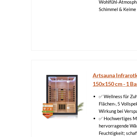
Wohlfühl-Atmosphär
Schimmel & Keime
Artsauna Infrarotk
150x150 cm - 1 Ba
✅ Wellness für Zu
Flächen-, 5 Vollsp
Wirkung bei Vers
✅ Hochwertiges Ma
hervorragende Wär
Feuchtigkeit; scha