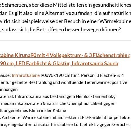
chmerzen, aber diese Mittel stellen ein gesundheitliche
ar. Es gilt also, eine Alternative zu finden, die auf natürlic
irkt sich beispielsweise der Besuch in einer Wärmekabine
g, sodass sich die Betroffenen besser bewegen können?
abine Kiruna90 mit 4 Vollspektrum- & 3 Flächenstrahler,
190 cm, LED Farblicht & Glastür, Infrarotsauna Sauna
hause:
Infrarotkabine
90x90x190 cm für 1 Person; 3 Flächen- & 4
er für gezielte Bestrahlung und wohltuende Tiefenwärme; positive
pannungen
terial: Infrarotsauna aus beständigem Hemlocktannenholz;
medämmkapazitäten & natürliche Unempfindlichkeit gegen
fft angenehmes Klima in der Kabine
 Ambiente: Wärmekabine mit indirektem LED-Farblicht für perfekte
e; eingebauter Ionisator für saubere Luft; effektiv gegen Gerüche,