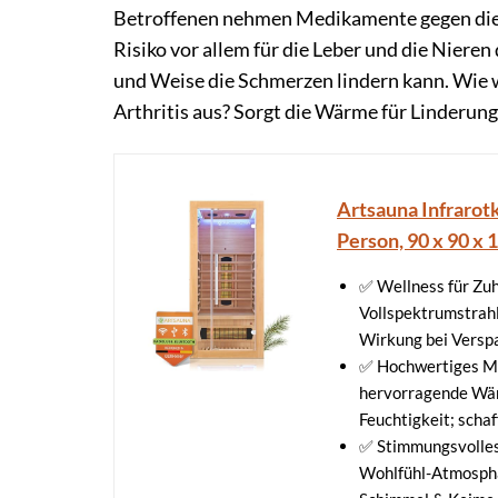
Betroffenen nehmen Medikamente gegen die S
Risiko vor allem für die Leber und die Nieren d
und Weise die Schmerzen lindern kann. Wie w
Arthritis aus? Sorgt die Wärme für Linderun
Artsauna Infrarotk
Person, 90 x 90 x 
✅ Wellness für Zu
Vollspektrumstrahl
Wirkung bei Vers
✅ Hochwertiges Ma
hervorragende Wär
Feuchtigkeit; scha
✅ Stimmungsvolles
Wohlfühl-Atmosphär