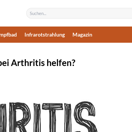
Suchen
nach:
mpfbad
Infrarotstrahlung
Magazin
i Arthritis helfen?