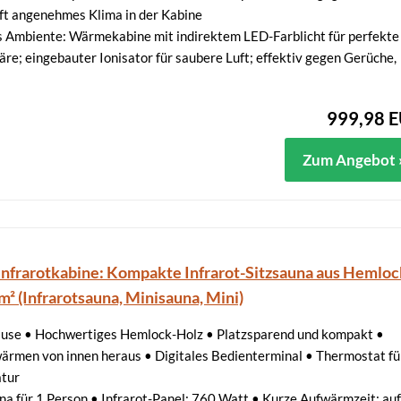
fft angenehmes Klima in der Kabine
 Ambiente: Wärmekabine mit indirektem LED-Farblicht für perfekte
e; eingebauter Ionisator für saubere Luft; effektiv gegen Gerüche,
999,98 
Zum Angebot 
nfrarotkabine: Kompakte Infrarot-Sitzsauna aus Hemloc
m² (Infrarotsauna, Minisauna, Mini)
Hause • Hochwertiges Hemlock-Holz • Platzsparend und kompakt •
wärmen von innen heraus • Digitales Bedienterminal • Thermostat fü
tur
 für 1 Person • Infrarot-Panel: 760 Watt • Kurze Aufwärmzeit: au