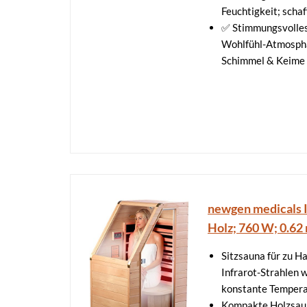
Feuchtigkeit; scha
✅ Stimmungsvolles
Wohlfühl-Atmosphär
Schimmel & Keime
newgen medicals I
Holz; 760 W; 0.62 
Sitzsauna für zu 
Infrarot-Strahlen 
konstante Tempera
Kompakte Holzsauna