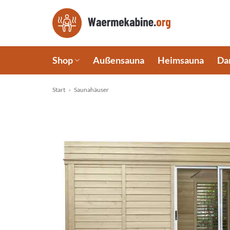
Zum
Inhalt
springen
Shop
Außensauna
Heimsauna
Da
Start
»
Saunahäuser