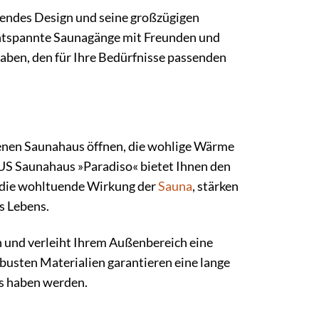
hendes Design und seine großzügigen
 entspannte Saunagänge mit Freunden und
haben, den für Ihre Bedürfnisse passenden
eigenen Saunahaus öffnen, die wohlige Wärme
US Saunahaus »Paradiso« bietet Ihnen den
e die wohltuende Wirkung der
Sauna
, stärken
s Lebens.
n und verleiht Ihrem Außenbereich eine
usten Materialien garantieren eine lange
us haben werden.