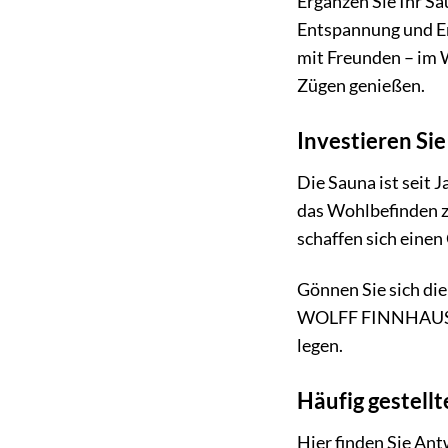
Ergänzen Sie Ihr S
Entspannung und Erh
mit Freunden – im
Zügen genießen.
Investieren Si
Die Sauna ist seit
das Wohlbefinden z
schaffen sich einen
Gönnen Sie sich die
WOLFF FINNHAUS Sau
legen.
Häufig gestel
Hier finden Sie An