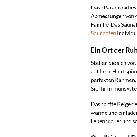
Das »Paradiso« bes
Abmessungen von 42
Familie. Das Saunah
Saunaofen
individu
Ein Ort der Ru
Stellen Sie sich vo
auf Ihrer Haut spü
perfekten Rahmen, 
Sie Ihr Immunsyste
Das sanfte Beige de
warme und einladen
Lebensdauer und so