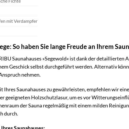
che Fichte
fen mit Verdampfer
ege: So haben Sie lange Freude an Ihrem Sau
IBU Saunahauses »Segewold« ist dank der detaillierten A
em Geschick selbst durchgeführt werden. Alternativ könn
 Anspruch nehmen.
it Ihres Saunahauses zu gewährleisten, empfehlen wir ein
iner geeigneten Holzschutzlasur, um es vor Witterungseinf
nnenraum der Sauna regelmäßig mit einem milden Reinigung
h durch.
e Ihres Saunahauses: