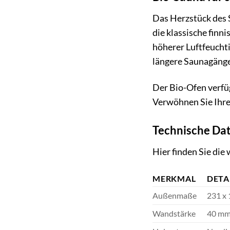
Das Herzstück des 
die klassische fin
höherer Luftfeuchti
längere Saunagänge
Der Bio-Ofen verfüg
Verwöhnen Sie Ihre
Technische Dat
Hier finden Sie di
MERKMAL
DETA
Außenmaße
231 x 
Wandstärke
40 m