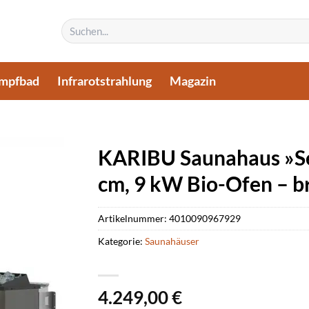
Suchen
nach:
mpfbad
Infrarotstrahlung
Magazin
KARIBU Saunahaus »S
cm, 9 kW Bio-Ofen – b
Artikelnummer:
4010090967929
Kategorie:
Saunahäuser
4.249,00
€