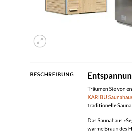
Entspannun
BESCHREIBUNG
Träumen Sie von en
KARIBU
Saunahau
traditionelle Saun
Das Saunahaus »Sege
warme Braun des Ho