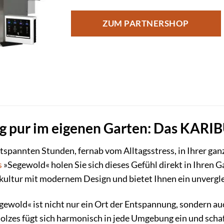
ZUM PARTNERSHOP
g pur im eigenen Garten: Das KARI
tspannten Stunden, fernab vom Alltagsstress, in Ihrer ga
s
»Segewold« holen Sie sich dieses Gefühl direkt in Ihren 
akultur mit modernem Design und bietet Ihnen ein unvergle
wold« ist nicht nur ein Ort der Entspannung, sondern auc
lzes fügt sich harmonisch in jede Umgebung ein und schaf