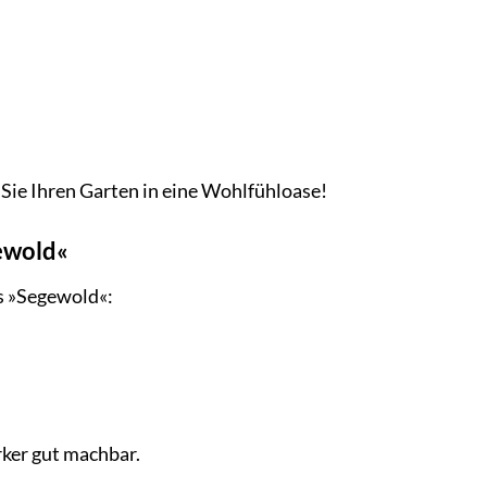
ie Ihren Garten in eine Wohlfühloase!
ewold«
s »Segewold«:
rker gut machbar.