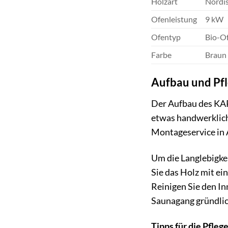
Holzart
Nordis
Ofenleistung
9 kW
Ofentyp
Bio-O
Farbe
Braun
Aufbau und Pfl
Der Aufbau des KAR
etwas handwerklich
Montageservice in
Um die Langlebigke
Sie das Holz mit e
Reinigen Sie den I
Saunagang gründlic
Tipps für die Pfleg