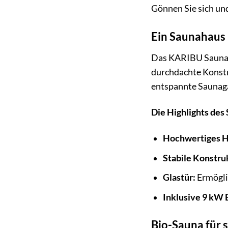
Gönnen Sie sich un
Ein Saunahaus m
Das KARIBU Saunaha
durchdachte Konstr
entspannte Saunagä
Die Highlights des
Hochwertiges H
Stabile Konstru
Glastür:
Ermöglic
Inklusive 9 kW 
Bio-Sauna für 