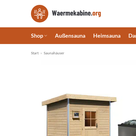
Zum
Inhalt
springen
Shop
Außensauna
Heimsauna
Da
Start
»
Saunahäuser