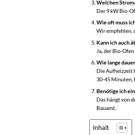
Welchen Stroman
Der 9 kW Bio-Of
Wie oft muss ic
Wir empfehlen, d
Kann ich auch ä
Ja, der Bio-Ofen
Wie lange dauert
Die Aufheizzeit
30-45 Minuten, b
Benötige ich ei
Das hängt von de
Bauamt.
Inhalt