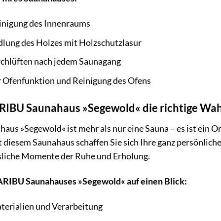
inigung des Innenraums
dlung des Holzes mit Holzschutzlasur
chlüften nach jedem Saunagang
 Ofenfunktion und Reinigung des Ofens
BU Saunahaus »Segewold« die richtige Wahl
us »Segewold« ist mehr als nur eine Sauna – es ist ein O
 diesem Saunahaus schaffen Sie sich Ihre ganz persönlich
sliche Momente der Ruhe und Erholung.
KARIBU Saunahauses »Segewold« auf einen Blick:
erialien und Verarbeitung