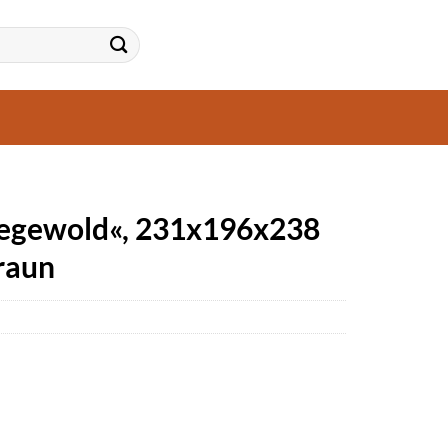
egewold«, 231x196x238
raun