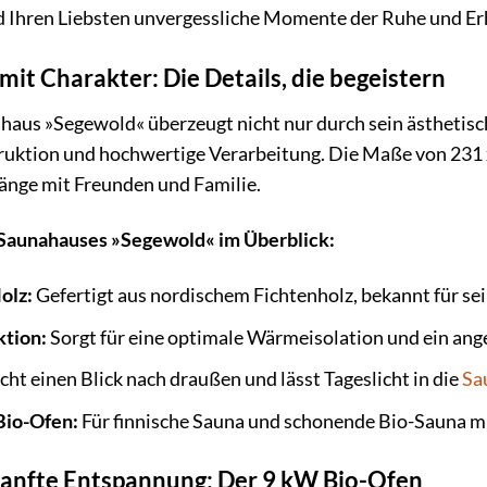
d Ihren Liebsten unvergessliche Momente der Ruhe und Er
it Charakter: Die Details, die begeistern
us »Segewold« überzeugt nicht nur durch sein ästhetisc
uktion und hochwertige Verarbeitung. Die Maße von 231 x
nge mit Freunden und Familie.
 Saunahauses »Segewold« im Überblick:
olz:
Gefertigt aus nordischem Fichtenholz, bekannt für sei
ktion:
Sorgt für eine optimale Wärmeisolation und ein an
ht einen Blick nach draußen und lässt Tageslicht in die
Sa
Bio-Ofen:
Für finnische Sauna und schonende Bio-Sauna m
sanfte Entspannung: Der 9 kW Bio-Ofen