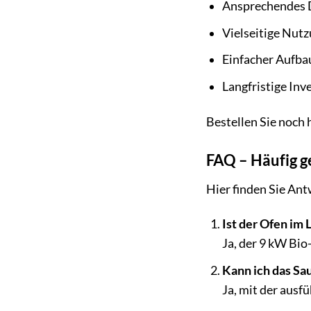
Ansprechendes D
Vielseitige Nut
Einfacher Aufba
Langfristige Inv
Bestellen Sie noch
FAQ – Häufig 
Hier finden Sie An
Ist der Ofen im
Ja, der 9 kW Bio
Kann ich das Sa
Ja, mit der ausf