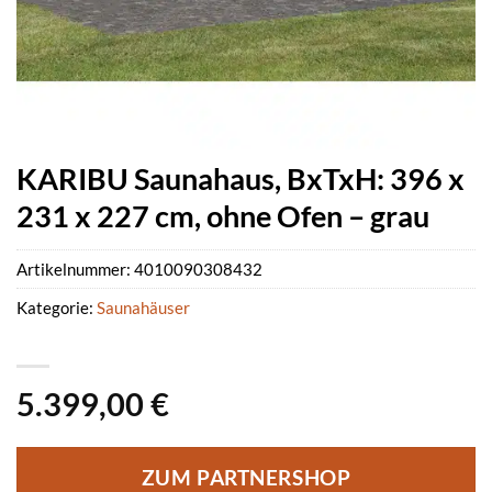
KARIBU Saunahaus, BxTxH: 396 x
231 x 227 cm, ohne Ofen – grau
Artikelnummer:
4010090308432
Kategorie:
Saunahäuser
5.399,00
€
ZUM PARTNERSHOP