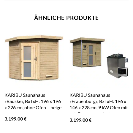
ÄHNLICHE PRODUKTE
KARIBU Saunahaus
KARIBU Saunahaus
»Bauske«, BxTxH: 196 x 196
»Frauenburg«, BxTxH: 196 x
x 226 cm, ohne Ofen – beige
146 x 228 cm, 9 kW Ofen mit
ext. Steuerung – beige
3.199,00
€
3.199,00
€