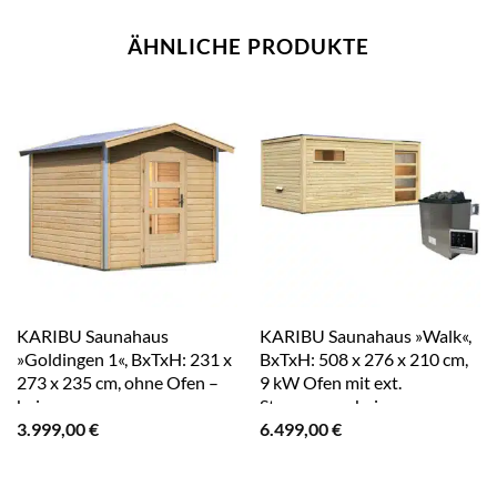
ÄHNLICHE PRODUKTE
KARIBU Saunahaus
KARIBU Saunahaus »Walk«,
»Goldingen 1«, BxTxH: 231 x
BxTxH: 508 x 276 x 210 cm,
273 x 235 cm, ohne Ofen –
9 kW Ofen mit ext.
beige
Steuerung – beige
3.999,00
€
6.499,00
€