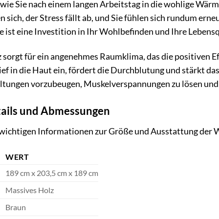
r, wie Sie nach einem langen Arbeitstag in die wohlige Wär
sich, der Stress fällt ab, und Sie fühlen sich rundum er
ie ist eine Investition in Ihr Wohlbefinden und Ihre Lebensq
 sorgt für ein angenehmes Raumklima, das die positiven Ef
ief in die Haut ein, fördert die Durchblutung und stärkt
ältungen vorzubeugen, Muskelverspannungen zu lösen und d
tails und Abmessungen
le wichtigen Informationen zur Größe und Ausstattung d
WERT
189 cm x 203,5 cm x 189 cm
Massives Holz
Braun