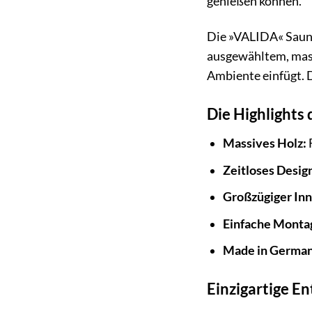
genießen können.
Die »VALIDA« Sauna 
ausgewähltem, massi
Ambiente einfügt. 
Die Highlight
Massives Holz:
Zeitloses Desig
Großzügiger In
Einfache Monta
Made in German
Einzigartige E