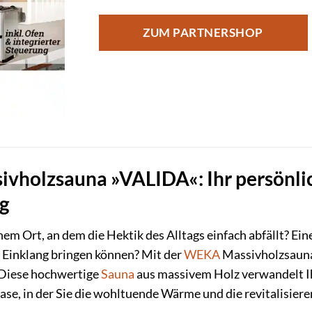
ZUM PARTNERSHOP
holzsauna »VALIDA«: Ihr persönlic
g
em Ort, an dem die Hektik des Alltags einfach abfällt? Ei
n Einklang bringen können? Mit der
WEKA
Massivholzsauna 
 Diese hochwertige
Sauna
aus massivem Holz verwandelt Ih
se, in der Sie die wohltuende Wärme und die revitalisier