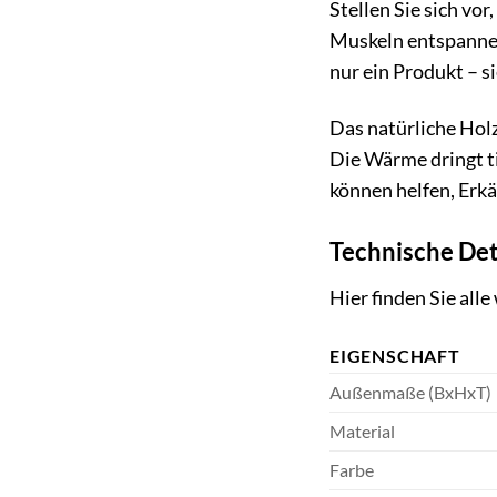
Stellen Sie sich vo
Muskeln entspannen 
nur ein Produkt – s
Das natürliche Holz
Die Wärme dringt t
können helfen, Erk
Technische De
Hier finden Sie al
EIGENSCHAFT
Außenmaße (BxHxT)
Material
Farbe