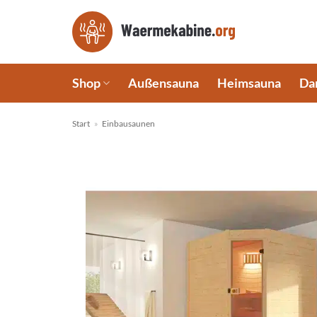
Zum
Inhalt
springen
Shop
Außensauna
Heimsauna
Da
Start
»
Einbausaunen