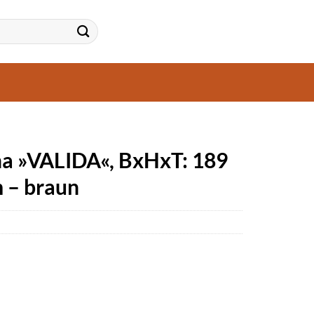
a »VALIDA«, BxHxT: 189
m – braun