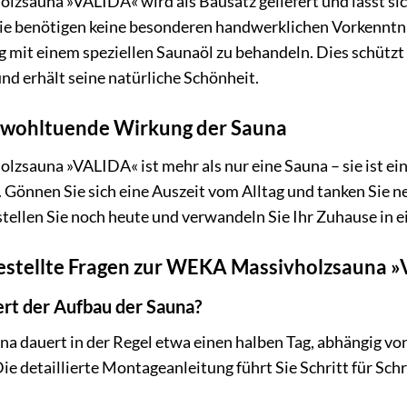
zsauna »VALIDA« wird als Bausatz geliefert und lässt sic
Sie benötigen keine besonderen handwerklichen Vorkenntnis
 mit einem speziellen Saunaöl zu behandeln. Dies schützt 
d erhält seine natürliche Schönheit.
e wohltuende Wirkung der Sauna
zsauna »VALIDA« ist mehr als nur eine Sauna – sie ist ei
Gönnen Sie sich eine Auszeit vom Alltag und tanken Sie ne
tellen Sie noch heute und verwandeln Sie Ihr Zuhause in 
gestellte Fragen zur WEKA Massivholzsauna 
ert der Aufbau der Sauna?
na dauert in der Regel etwa einen halben Tag, abhängig vo
Die detaillierte Montageanleitung führt Sie Schritt für Sc