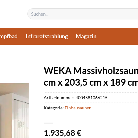
Suchen
nach:
mpfbad
Infrarotstrahlung
Magazin
WEKA Massivholzsaun
cm x 203,5 cm x 189 c
Artikelnummer:
4004581066215
Kategorie:
Einbausaunen
1.935,68
€