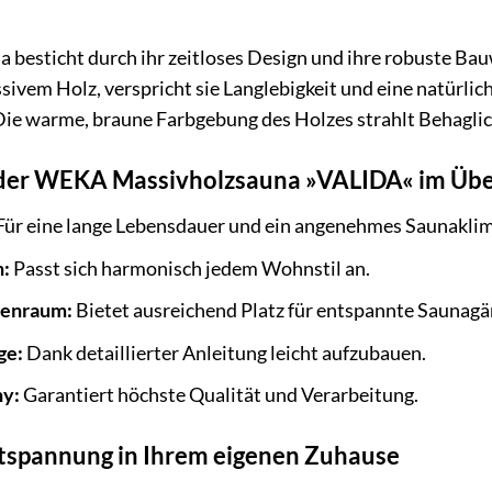
besticht durch ihr zeitloses Design und ihre robuste Bauw
vem Holz, verspricht sie Langlebigkeit und eine natürlich
Die warme, braune Farbgebung des Holzes strahlt Behaglich
s der WEKA Massivholzsauna »VALIDA« im Übe
Für eine lange Lebensdauer und ein angenehmes Saunaklim
n:
Passt sich harmonisch jedem Wohnstil an.
nenraum:
Bietet ausreichend Platz für entspannte Saunagä
ge:
Dank detaillierter Anleitung leicht aufzubauen.
y:
Garantiert höchste Qualität und Verarbeitung.
ntspannung in Ihrem eigenen Zuhause