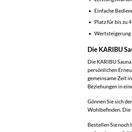
Einfache Bedien
Platz für bis zu 
Wertsteigerung 
Die KARIBU Sau
Die KARIBU Sauna »J
persönlichen Erneue
gemeinsame Zeit in
Beziehungen in ei
Gönnen Sie sich den
Wohlbefinden. Die K
Bestellen Sie noch 