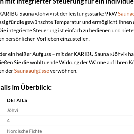
 mit integrierter Steuerung für ein individue
KARIBU Sauna »Jöhvi« ist der leistungsstarke 9 kW
Sauna
ssig für die gewünschte Temperatur und ermöglicht Ihnen 
ie integrierte Steuerung ist einfach zu bedienen und biet
n persönlichen Vorlieben einzustellen.
r ein heißer Aufguss – mit der KARIBU Sauna »Jöhvi« habe
ießen Sie die wohltuende Wirkung der Wärme auf Ihren Kör
en der
Saunaaufgüsse
verwöhnen.
ails im Überblick:
DETAILS
Jöhvi
4
Nordische Fichte