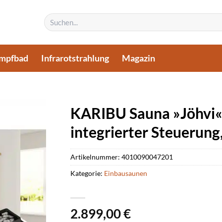
Suchen
nach:
mpfbad
Infrarotstrahlung
Magazin
KARIBU Sauna »Jöhvi«,
integrierter Steuerung,
Artikelnummer:
4010090047201
Kategorie:
Einbausaunen
2.899,00
€