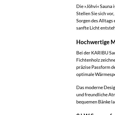
Die »Jöhvi« Sauna i
Stellen Sie sich vo
Sorgen des Alltags 
sanfte Licht entste
Hochwertige Ma
Bei der KARIBU Sau
Fichtenholz zeichne
präzise Passform de
optimale Wärmespei
Das moderne Design 
und freundliche Atm
bequemen Bänke lad