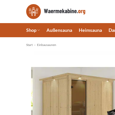
Zum
Inhalt
springen
Shop
Außensauna
Heimsauna
Da
Start
»
Einbausaunen