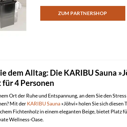
ZUM PARTNERSHOP
Sie dem Alltag: Die KARIBU Sauna »Jö
 für 4 Personen
em Ort der Ruhe und Entspannung, an dem Sie den Stress d
nen? Mit der
KARIBU
Sauna
»Jöhvi« holen Sie sich diesen
schem Fichtenholz in einem eleganten Beige, bietet Platz f
ivate Wellness-Oase.