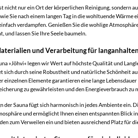
st nicht nur ein Ort der körperlichen Reinigung, sondern a
r, wie Sie nach einem langen Tag in die wohltuende Wärme 
einfach verdampfen. Genießen Sie die wohlige Atmosphäre,
ht, und lassen Sie Ihre Seele baumeln.
terialien und Verarbeitung für langanhalte
na »Jöhvi« legen wir Wert auf höchste Qualität und Langl
t sich durch seine Robustheit und natürliche Schönheit aus
r einzelnen Elemente garantieren eine lange Lebensdauer I
cherung zu gewährleisten und den Energieverbrauch zu 
der Sauna fügt sich harmonisch in jedes Ambiente ein. Die
osphäre und ermöglicht Ihnen einen entspannten Blick in 
en zum Verweilen ein und bieten ausreichend Platz für di