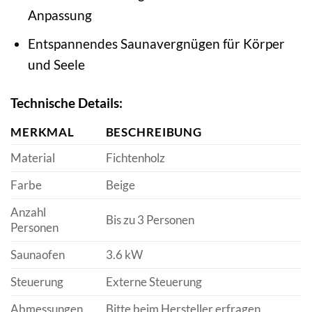
Anpassung
Entspannendes Saunavergnügen für Körper
und Seele
Technische Details:
MERKMAL
BESCHREIBUNG
Material
Fichtenholz
Farbe
Beige
Anzahl
Bis zu 3 Personen
Personen
Saunaofen
3.6 kW
Steuerung
Externe Steuerung
Abmessungen
Bitte beim Hersteller erfragen