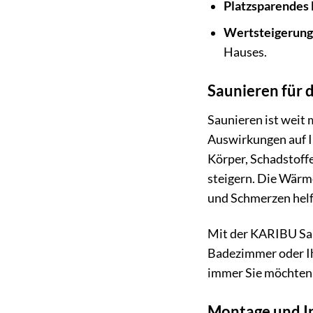
Platzsparendes 
Wertsteigerung 
Hauses.
Saunieren für 
Saunieren ist weit 
Auswirkungen auf I
Körper, Schadstoff
steigern. Die Wärm
und Schmerzen helf
Mit der KARIBU Sau
Badezimmer oder Ih
immer Sie möchten
Montage und In