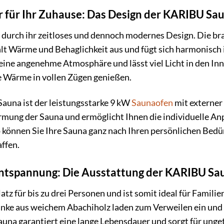
r für Ihr Zuhause: Das Design der KARIBU Sa
t durch ihr zeitloses und dennoch modernes Design. Die 
lt Wärme und Behaglichkeit aus und fügt sich harmonisch 
 eine angenehme Atmosphäre und lässt viel Licht in den Inn
 Wärme in vollen Zügen genießen.
Sauna ist der leistungsstarke 9 kW
Saunaofen
mit externer 
mung der Sauna und ermöglicht Ihnen die individuelle A
o können Sie Ihre Sauna ganz nach Ihren persönlichen Bedü
ffen.
 Entspannung: Die Ausstattung der KARIBU Sa
latz für bis zu drei Personen und ist somit ideal für Famil
ke aus weichem Abachiholz laden zum Verweilen ein und 
auna garantiert eine lange Lebensdauer und sorgt für ung