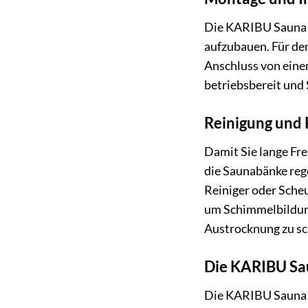
Die KARIBU Sauna »
aufzubauen. Für de
Anschluss von einem
betriebsbereit und 
Reinigung und P
Damit Sie lange Fre
die Saunabänke reg
Reiniger oder Scheu
um Schimmelbildung
Austrocknung zu sc
Die KARIBU Sau
Die KARIBU Sauna »S