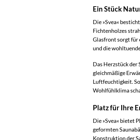
Ein Stück Natu
Die »Svea« bestich
Fichtenholzes strah
Glasfront sorgt für
und die wohltuende
Das Herzstück der 
gleichmäßige Erwär
Luftfeuchtigkeit. S
Wohlfühlklima scha
Platz für Ihre
Die »Svea« bietet P
geformten Saunabän
Konstruktion der S