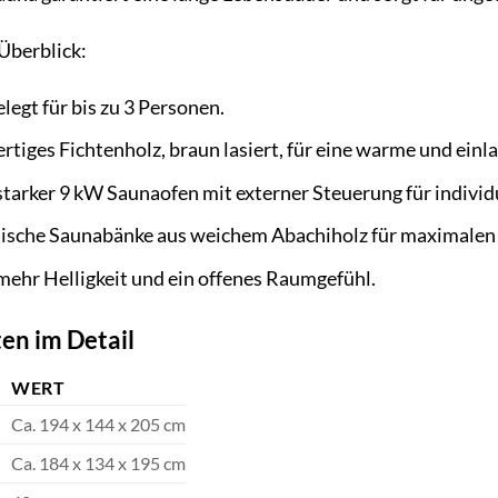
 Überblick:
legt für bis zu 3 Personen.
tiges Fichtenholz, braun lasiert, für eine warme und einl
tarker 9 kW Saunaofen mit externer Steuerung für individ
sche Saunabänke aus weichem Abachiholz für maximalen
mehr Helligkeit und ein offenes Raumgefühl.
en im Detail
WERT
Ca. 194 x 144 x 205 cm
Ca. 184 x 134 x 195 cm