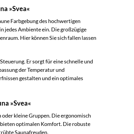
una »Svea«
braune Farbgebung des hochwertigen
in jedes Ambiente ein. Die großzügige
enraum. Hier können Sie sich fallen lassen
Steuerung. Er sorgt für eine schnelle und
npassung der Temperatur und
rfnissen gestalten und ein optimales
una »Svea«
ien oder kleine Gruppen. Die ergonomisch
bieten optimalen Komfort. Die robuste
etrübte Saunafreuden.