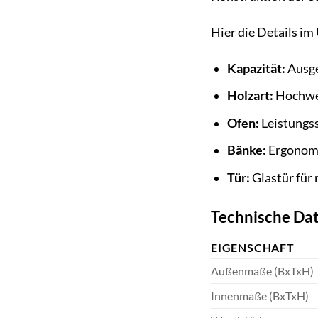
Hier die Details im
Kapazität:
Ausge
Holzart:
Hochwer
Ofen:
Leistungss
Bänke:
Ergonomi
Tür:
Glastür für 
Technische Dat
EIGENSCHAFT
Außenmaße (BxTxH)
Innenmaße (BxTxH)