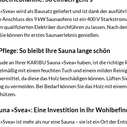
Svea« wird als Bausatz geliefert und ist dank der ausfüh
n Anschluss des 9 kW Saunaofens ist ein 400 V Starkstroma
 qualifizierten Elektriker durchführen zu lassen. Nach dem
Sie können Ihr erstes Saunaerlebnis genießen.
flege: So bleibt Ihre Sauna lange schön
ude an Ihrer KARIBU Sauna »Svea« haben, ist die richtige 
elmäßig mit einem feuchten Tuch und einem milden Reinig
ermittel, da diese das Holz beschädigen können. Lüften S
 zu vermeiden. Bei Bedarf können Sie das Holz mit einem 
hützen.
na »Svea«: Eine Investition in Ihr Wohlbefi
vea« ist mehr als nur eine Sauna – sie ist ein Ort der En