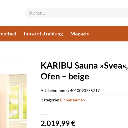
Suchen
nach:
mpfbad
Infrarotstrahlung
Magazin
KARIBU Sauna »Svea«, 
Ofen – beige
Artikelnummer:
4010090755717
Kategorie:
Einbausaunen
2.019,99
€