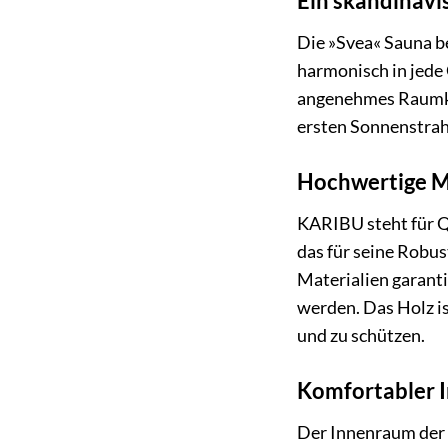
Ein skandinavi
Die »Svea« Sauna be
harmonisch in jede 
angenehmes Raumkli
ersten Sonnenstrah
Hochwertige Ma
KARIBU steht für Qu
das für seine Robus
Materialien garanti
werden. Das Holz is
und zu schützen.
Komfortabler 
Der Innenraum der »