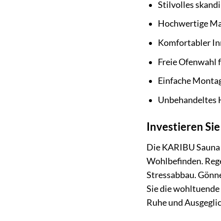
Stilvolles skand
Hochwertige Mat
Komfortabler In
Freie Ofenwahl f
Einfache Montage
Unbehandeltes H
Investieren Si
Die KARIBU Sauna »S
Wohlbefinden. Reg
Stressabbau. Gönnen
Sie die wohltuende
Ruhe und Ausgeglic