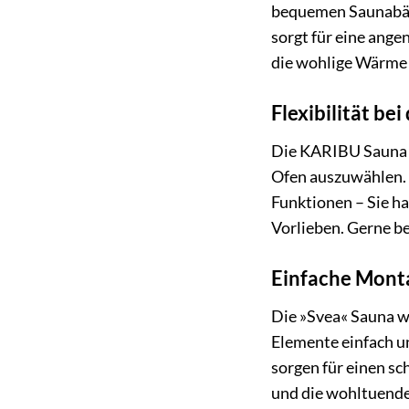
bequemen Saunabänk
sorgt für eine ange
die wohlige Wärme u
Flexibilität be
Die KARIBU Sauna 
Ofen auszuwählen. 
Funktionen – Sie ha
Vorlieben. Gerne b
Einfache Mont
Die »Svea« Sauna wi
Elemente einfach u
sorgen für einen s
und die wohltuend