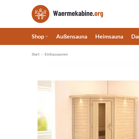
Zum
Inhalt
springen
Shop
Außensauna
Heimsauna
Da
Start
»
Einbausaunen