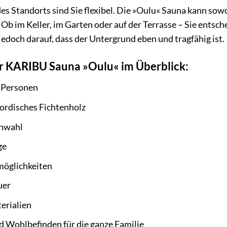
es Standorts sind Sie flexibel. Die »Oulu« Sauna kann sow
 Ob im Keller, im Garten oder auf der Terrasse – Sie entsc
edoch darauf, dass der Untergrund eben und tragfähig ist.
er KARIBU Sauna »Oulu« im Überblick:
5 Personen
ordisches Fichtenholz
enwahl
ge
möglichkeiten
uer
erialien
 Wohlbefinden für die ganze Familie