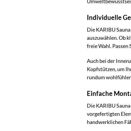
Umweltbewusstsei
Individuelle G
Die KARIBU Sauna »O
auszuwählen. Ob kl
freie Wahl. Passen 
Auch bei der Innen
Kopfstützen, um Ihr
rundum wohlfühlen
Einfache Monta
Die KARIBU Sauna »
vorgefertigten Elem
handwerklichen Fäh