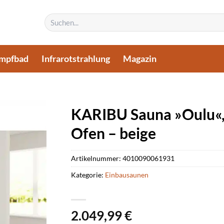
Suchen
nach:
mpfbad
Infrarotstrahlung
Magazin
KARIBU Sauna »Oulu«, 
Ofen – beige
Artikelnummer:
4010090061931
Kategorie:
Einbausaunen
2.049,99
€