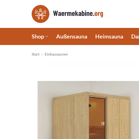
Zum
Inhalt
springen
Shop
Außensauna
Heimsauna
Da
Start
»
Einbausaunen