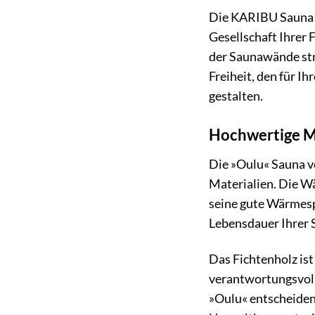
Die KARIBU Sauna »O
Gesellschaft Ihrer 
der Saunawände str
Freiheit, den für I
gestalten.
Hochwertige Ma
Die »Oulu« Sauna v
Materialien. Die W
seine gute Wärmespe
Lebensdauer Ihrer S
Das Fichtenholz ist
verantwortungsvoll
»Oulu« entscheiden 