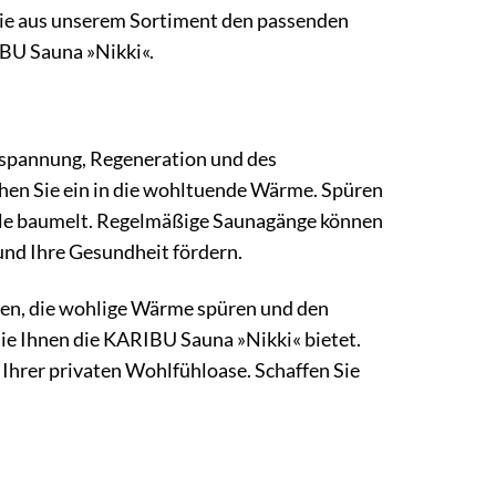
Sie aus unserem Sortiment den passenden
IBU Sauna »Nikki«.
ntspannung, Regeneration und des
hen Sie ein in die wohltuende Wärme. Spüren
eele baumelt. Regelmäßige Saunagänge können
und Ihre Gesundheit fördern.
reten, die wohlige Wärme spüren und den
die Ihnen die KARIBU Sauna »Nikki« bietet.
Ihrer privaten Wohlfühloase. Schaffen Sie