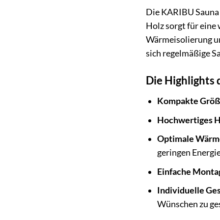
Die KARIBU Sauna »
Holz sorgt für ein
Wärmeisolierung un
sich regelmäßige S
Die Highlights
Kompakte Größ
Hochwertiges H
Optimale Wärme
geringen Energi
Einfache Monta
Individuelle Ges
Wünschen zu ges