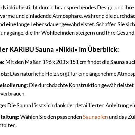
Nikki« besticht durch ihr ansprechendes Design und ihre
e warme und einladende Atmosphäre, während die durchdac
d eine lange Lebensdauer gewährleistet. Schaffen Sie sic
aunagänge, die Ihr Wohlbefinden steigern und Ihre Gesundh
 der KARIBU Sauna »Nikki« im Überblick:
e:
Mit den Maßen 196 x 203 x 151 cm findet die Sauna auch
olz:
Das natürliche Holz sorgt für eine angenehme Atmosp
isolierung:
Die durchdachte Konstruktion gewährleistet 
everbrauch.
ge:
Die Sauna lässt sich dank der detaillierten Anleitung e
taltung:
Wählen Sie den passenden
Saunaofen
und das Zub
talten.