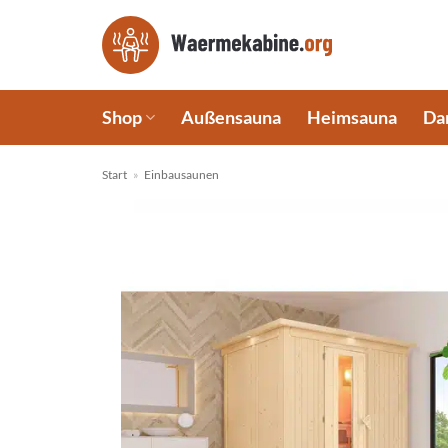
Zum
Inhalt
springen
Shop
Außensauna
Heimsauna
Da
Start
»
Einbausaunen