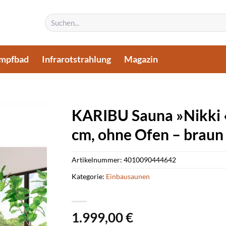
Suchen
nach:
mpfbad
Infrarotstrahlung
Magazin
KARIBU Sauna »Nikki «
cm, ohne Ofen – braun
Artikelnummer:
4010090444642
Kategorie:
Einbausaunen
1.999,00
€