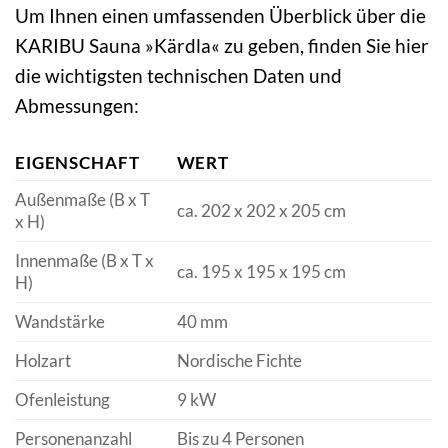
Um Ihnen einen umfassenden Überblick über die
KARIBU Sauna »Kärdla« zu geben, finden Sie hier
die wichtigsten technischen Daten und
Abmessungen:
EIGENSCHAFT
WERT
Außenmaße (B x T
ca. 202 x 202 x 205 cm
x H)
Innenmaße (B x T x
ca. 195 x 195 x 195 cm
H)
Wandstärke
40 mm
Holzart
Nordische Fichte
Ofenleistung
9 kW
Personenanzahl
Bis zu 4 Personen