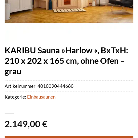
KARIBU Sauna »Harlow «, BxTxH:
210 x 202 x 165 cm, ohne Ofen –
grau
Artikelnummer:
4010090444680
Kategorie:
Einbausaunen
2.149,00
€