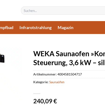
Suchen
nach:
mpfbad
Infrarotstrahlung
Magazin
WEKA Saunaofen »Kompa
Steuerung, 3,6 kW – si
Artikelnummer:
4004581504717
Kategorie:
Saunaöfen
240,09
€