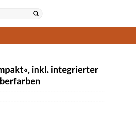
kt«, inkl. integrierter
lberfarben