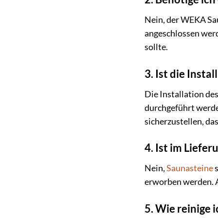
Nein, der WEKA Sau
angeschlossen werd
sollte.
3. Ist die Inst
Die Installation d
durchgeführt werden
sicherzustellen, d
4. Ist im Lief
Nein,
Saunasteine
s
erworben werden. Ac
5. Wie reinig