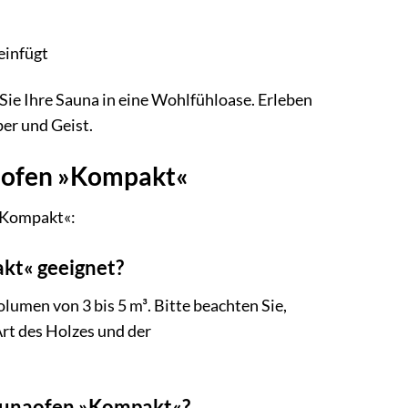
einfügt
e Ihre Sauna in eine Wohlfühloase. Erleben
er und Geist.
aofen »Kompakt«
 »Kompakt«:
kt« geeignet?
umen von 3 bis 5 m³. Bitte beachten Sie,
Art des Holzes und der
Saunaofen »Kompakt«?