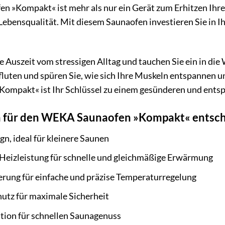
 »Kompakt« ist mehr als nur ein Gerät zum Erhitzen Ihrer
ebensqualität. Mit diesem Saunaofen investieren Sie in I
e Auszeit vom stressigen Alltag und tauchen Sie ein in di
fluten und spüren Sie, wie sich Ihre Muskeln entspannen
mpakt« ist Ihr Schlüssel zu einem gesünderen und ents
h für den WEKA Saunaofen »Kompakt« entsche
n, ideal für kleinere Saunen
 Heizleistung für schnelle und gleichmäßige Erwärmung
erung für einfache und präzise Temperaturregelung
utz für maximale Sicherheit
ation für schnellen Saunagenuss