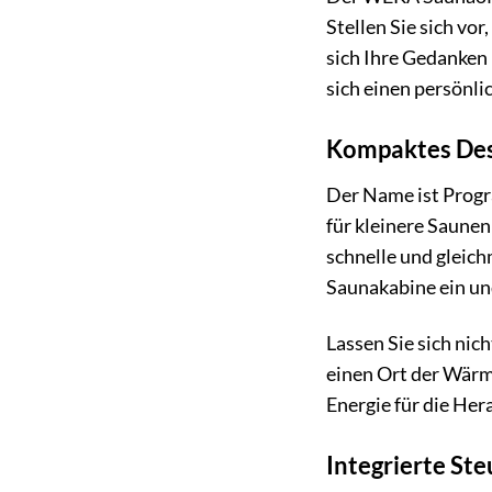
Stellen Sie sich vo
sich Ihre Gedanken
sich einen persönli
Kompaktes Des
Der Name ist Progr
für kleinere Saunen
schnelle und gleich
Saunakabine ein un
Lassen Sie sich nic
einen Ort der Wärm
Energie für die Her
Integrierte St