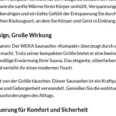
r, wie die sanfte Wärme Ihren Körper umhüllt, Verspannungen
 beruhigen und ein tiefes Gefühl der Entspannung Sie durc
chen Rückzugsort, an dem Sie Körper und Geist in Einklang
ign, Große Wirkung
amm: Der WEKA Saunaofen »Kompakt« überzeugt durch sei
 macht. Trotz seiner kompakten Größe bietet er eine beein
mäßige Erwärmung Ihrer Sauna. Das elegante, silberfarben
d verleiht ihr einen modernen Touch.
ht von der Größe täuschen. Dieser Saunaofen ist ein Kraft
e und Geborgenheit verwandelt. Genießen Sie die wohltu
ausforderungen des Alltags.
euerung für Komfort und Sicherheit