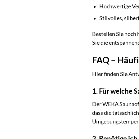
Hochwertige Ver
Stilvolles, silb
Bestellen Sie noch
Sie die entspannen
FAQ – Häuf
Hier finden Sie An
1. Für welche
Der WEKA Saunaofen
dass die tatsächlic
Umgebungstempera
2. Benötige ic