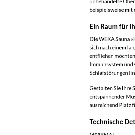
unbehandelte Oberf
beispielsweise mit 
Ein Raum für I
Die WEKA Sauna »Kem
sich nach einem la
entfliehen möchten 
Immunsystem und wi
Schlafstörungen li
Gestalten Sie Ihre 
entspannender Musi
ausreichend Platz 
Technische Det
MERKMAL