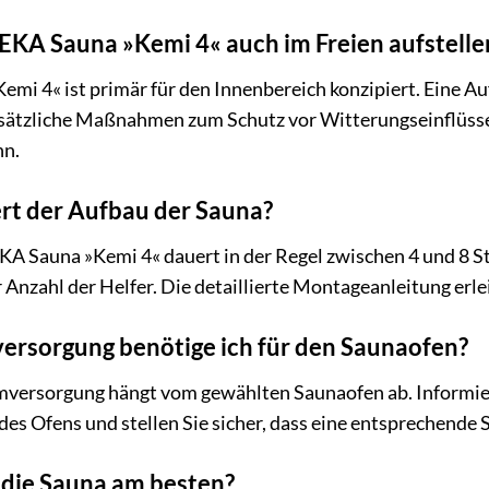
EKA Sauna »Kemi 4« auch im Freien aufstelle
i 4« ist primär für den Innenbereich konzipiert. Eine Auf
usätzliche Maßnahmen zum Schutz vor Witterungseinflüssen.
nn.
rt der Aufbau der Sauna?
A Sauna »Kemi 4« dauert in der Regel zwischen 4 und 8 S
 Anzahl der Helfer. Die detaillierte Montageanleitung erle
rsorgung benötige ich für den Saunaofen?
mversorgung hängt vom gewählten Saunaofen ab. Informier
es Ofens und stellen Sie sicher, dass eine entsprechende
h die Sauna am besten?