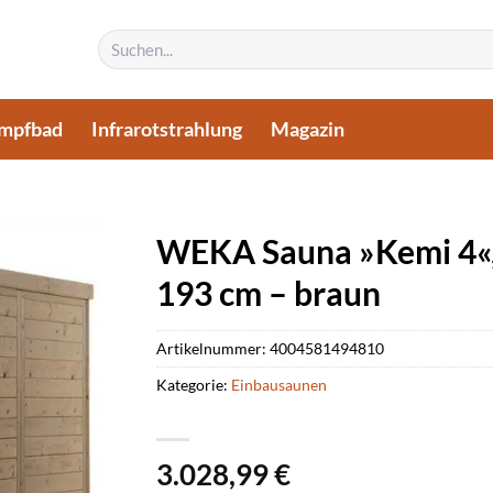
Suchen
nach:
mpfbad
Infrarotstrahlung
Magazin
WEKA Sauna »Kemi 4«, 
193 cm – braun
Artikelnummer:
4004581494810
Kategorie:
Einbausaunen
3.028,99
€