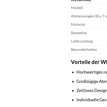
Modell
Abmessungen (B x T x
Material
Bauweise
Lieferumfang
Besonderheiten
Vorteile der W
Hochwertiges no
Großzügige Abm
Zeitloses Design
Individuelle Ge