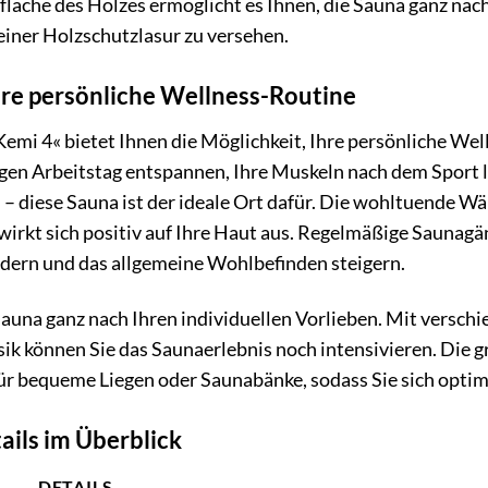
läche des Holzes ermöglicht es Ihnen, die Sauna ganz nac
einer Holzschutzlasur zu versehen.
hre persönliche Wellness-Routine
i 4« bietet Ihnen die Möglichkeit, Ihre persönliche Well
ngen Arbeitstag entspannen, Ihre Muskeln nach dem Sport l
– diese Sauna ist der ideale Ort dafür. Die wohltuende Wä
rkt sich positiv auf Ihre Haut aus. Regelmäßige Saunag
ndern und das allgemeine Wohlbefinden steigern.
Sauna ganz nach Ihren individuellen Vorlieben. Mit versc
k können Sie das Saunaerlebnis noch intensivieren. Die 
für bequeme Liegen oder Saunabänke, sodass Sie sich opti
ails im Überblick
DETAILS