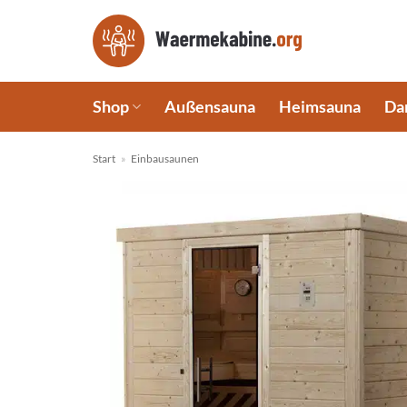
Zum
Inhalt
springen
Shop
Außensauna
Heimsauna
Da
Start
»
Einbausaunen