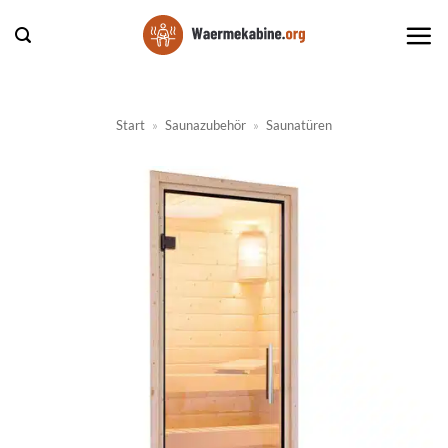
Zum
Inhalt
springen
Start
»
Saunazubehör
»
Saunatüren