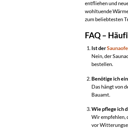
entfliehen und neue
wohltuende Wärme 
zum beliebtesten Tr
FAQ – Häufi
Ist der
Saunaof
Nein, der Sauna
bestellen.
Benötige ich ei
Das hängt von de
Bauamt.
Wie pflege ich d
Wir empfehlen, 
vor Witterungse