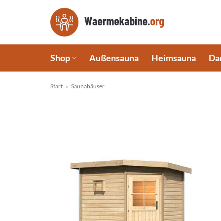
Zum
Inhalt
springen
Shop
Außensauna
Heimsauna
Da
Start
»
Saunahäuser