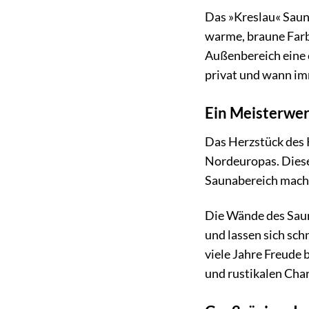
Das »Kreslau« Sauna
warme, braune Farb
Außenbereich eine
privat und wann im
Ein Meisterwer
Das Herzstück des 
Nordeuropas. Dieses
Saunabereich macht
Die Wände des Sauna
und lassen sich sch
viele Jahre Freude
und rustikalen Cha