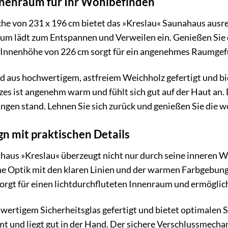
nnenraum für Ihr Wohlbefinden
he von 231 x 196 cm bietet das »Kreslau« Saunahaus ausrei
um lädt zum Entspannen und Verweilen ein. Genießen Sie 
 Innenhöhe von 226 cm sorgt für ein angenehmes Raumgef
d aus hochwertigem, astfreiem Weichholz gefertigt und bie
es ist angenehm warm und fühlt sich gut auf der Haut an. 
ngen stand. Lehnen Sie sich zurück und genießen Sie die 
gn mit praktischen Details
us »Kreslau« überzeugt nicht nur durch seine inneren W
e Optik mit den klaren Linien und der warmen Farbgebung f
orgt für einen lichtdurchfluteten Innenraum und ermöglic
hwertigem Sicherheitsglas gefertigt und bietet optimalen S
t und liegt gut in der Hand. Der sichere Verschlussmechan