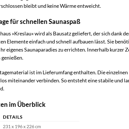
rschlossen bleibt und keine Wärme entweicht.
ge für schnellen Saunaspaß
us »Kreslau« wird als Bausatz geliefert, der sich dank de
ten Elemente einfach und schnell aufbauen lässt. Sie ben
Ihr eigenes Saunaparadies zu errichten. Innerhalb kurzer 
 genießen.
agematerial ist im Lieferumfang enthalten. Die einzelnen
los miteinander verbinden. So entsteht eine stabile und la
d.
en im Überblick
DETAILS
231 x 196 x 226 cm