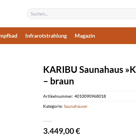
Suchen
nach:
mpfbad
Infrarotstrahlung
Magazin
KARIBU Saunahaus »K
– braun
Artikelnummer:
4010090968018
Kategorie:
Saunahäuser
3.449,00
€