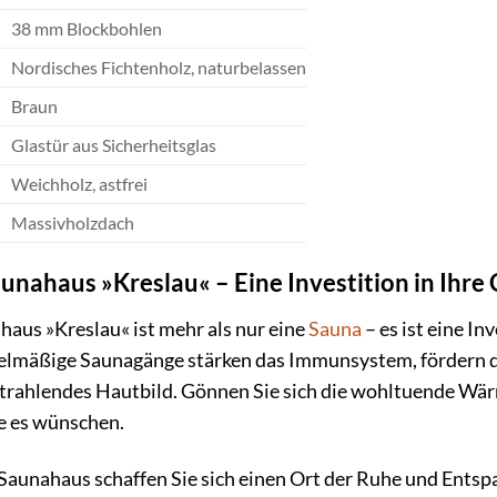
38 mm Blockbohlen
Nordisches Fichtenholz, naturbelassen
Braun
Glastür aus Sicherheitsglas
Weichholz, astfrei
Massivholzdach
nahaus »Kreslau« – Eine Investition in Ihre
us »Kreslau« ist mehr als nur eine
Sauna
– es ist eine In
elmäßige Saunagänge stärken das Immunsystem, fördern d
 strahlendes Hautbild. Gönnen Sie sich die wohltuende Wä
e es wünschen.
Saunahaus schaffen Sie sich einen Ort der Ruhe und Entsp