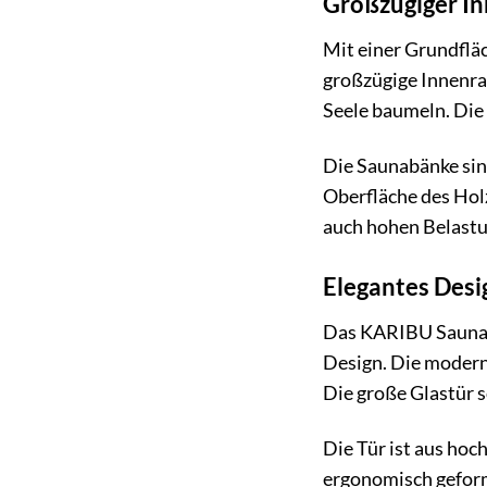
Großzügiger I
Mit einer Grundfläc
großzügige Innenra
Seele baumeln. Die
Die Saunabänke sin
Oberfläche des Holz
auch hohen Belastu
Elegantes Desi
Das KARIBU Saunaha
Design. Die modern
Die große Glastür s
Die Tür ist aus hoc
ergonomisch geform