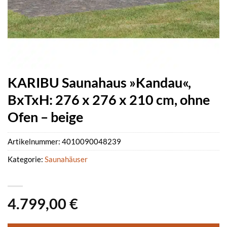
KARIBU Saunahaus »Kandau«,
BxTxH: 276 x 276 x 210 cm, ohne
Ofen – beige
Artikelnummer:
4010090048239
Kategorie:
Saunahäuser
4.799,00
€