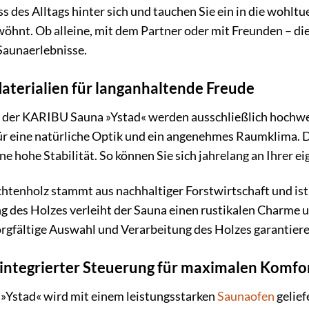
ss des Alltags hinter sich und tauchen Sie ein in die wohl
öhnt. Ob alleine, mit dem Partner oder mit Freunden – di
Saunaerlebnisse.
terialien für langanhaltende Freude
g der KARIBU Sauna »Ystad« werden ausschließlich hochwe
ür eine natürliche Optik und ein angenehmes Raumklima. Di
e hohe Stabilität. So können Sie sich jahrelang an Ihrer e
htenholz stammt aus nachhaltiger Forstwirtschaft und ist
g des Holzes verleiht der Sauna einen rustikalen Charme u
rgfältige Auswahl und Verarbeitung des Holzes garantieren
integrierter Steuerung für maximalen Komfo
Ystad« wird mit einem leistungsstarken
Saunaofen
gelief