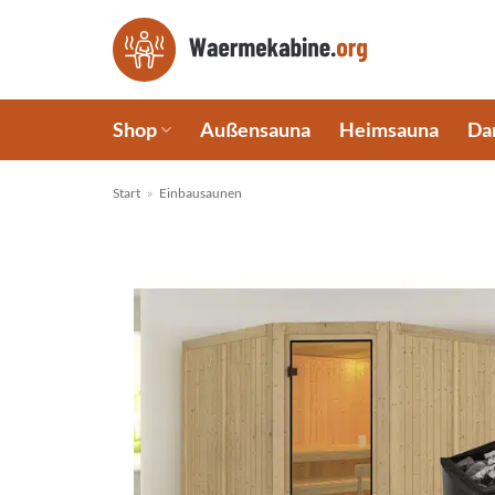
Zum
Inhalt
springen
Shop
Außensauna
Heimsauna
Da
Start
»
Einbausaunen