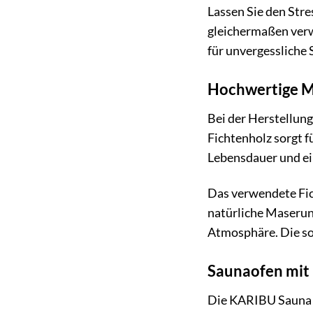
Lassen Sie den Stre
gleichermaßen verw
für unvergessliche 
Hochwertige Ma
Bei der Herstellun
Fichtenholz sorgt f
Lebensdauer und ein
Das verwendete Fic
natürliche Maserun
Atmosphäre. Die so
Saunaofen mit 
Die KARIBU Sauna »