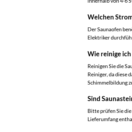
innerhalb von 4-6 S
Welchen Strom
Der Saunaofen benöt
Elektriker durchfüh
Wie reinige ic
Reinigen Sie die S
Reiniger, da diese 
Schimmelbildung z
Sind Saunastei
Bitte prüfen Sie di
Lieferumfang entha