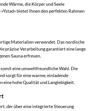
tuende Wärme, die Körper und Seele
e »Ystad« bietet Ihnen den perfekten Rahmen
rtige Materialien verwendet. Das nordische
e präzise Verarbeitung garantiert eine lange
igenen Sauna erfreuen.
 somit eine umweltfreundliche Wahl. Die
nd sorgt für eine warme, einladende
 eine hohe Qualität und Langlebigkeit.
rt
ert, der über eine integrierte Steuerung