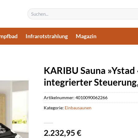
Suchen
nach:
mpfbad
Infrarotstrahlung
Magazin
KARIBU Sauna »Ystad «,
integrierter Steuerung,
Artikelnummer:
4010090062266
Kategorie:
Einbausaunen
2.232,95
€