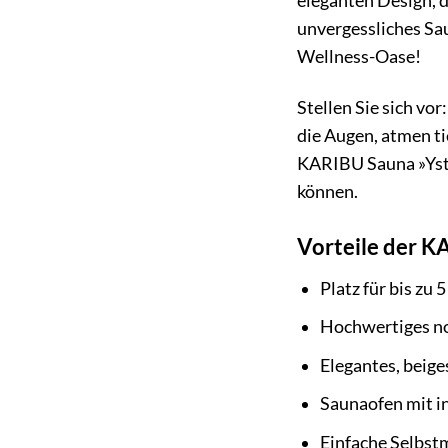
eleganten Design, d
unvergessliches Sau
Wellness-Oase!
Stellen Sie sich vo
die Augen, atmen t
KARIBU Sauna »Ysta
können.
Vorteile der K
Platz für bis zu 
Hochwertiges no
Elegantes, beige
Saunaofen mit i
Einfache Selbs