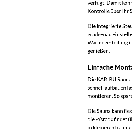
verfügt. Damit könn
Kontrolle über Ihr 
Die integrierte Ste
gradgenau einstelle
Wärmeverteilung i
genießen.
Einfache Monta
Die KARIBU Sauna »Y
schnell aufbauen lä
montieren. So spare
Die Sauna kann fle
die »Ystad« findet 
in kleineren Räume