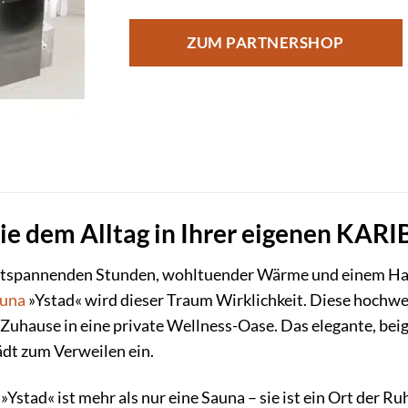
ZUM PARTNERSHOP
Sie dem Alltag in Ihrer eigenen KAR
ntspannenden Stunden, wohltuender Wärme und einem Hauc
una
»Ystad« wird dieser Traum Wirklichkeit. Diese hochwer
Zuhause in eine private Wellness-Oase. Das elegante, beig
ädt zum Verweilen ein.
stad« ist mehr als nur eine Sauna – sie ist ein Ort der R