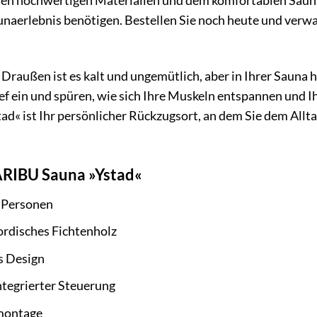
en hochwertigen Materialien und dem komfortablen Saunaofe
naerlebnis benötigen. Bestellen Sie noch heute und verwan
r: Draußen ist es kalt und ungemütlich, aber in Ihrer Sauna
ief ein und spüren, wie sich Ihre Muskeln entspannen und
d« ist Ihr persönlicher Rückzugsort, an dem Sie dem Allta
ARIBU Sauna »Ystad«
5 Personen
rdisches Fichtenholz
s Design
ntegrierter Steuerung
tmontage