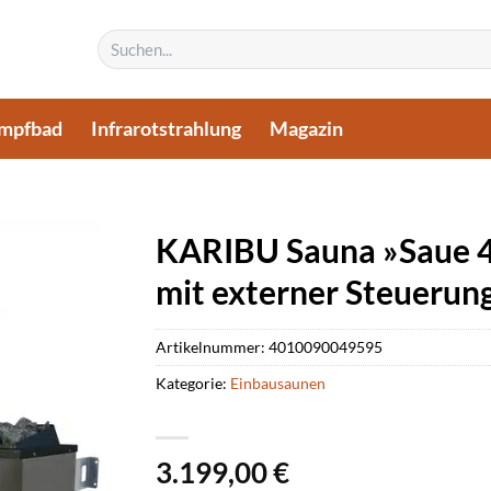
Suchen
nach:
mpfbad
Infrarotstrahlung
Magazin
KARIBU Sauna »Saue 4«
mit externer Steuerung
Artikelnummer:
4010090049595
Kategorie:
Einbausaunen
3.199,00
€