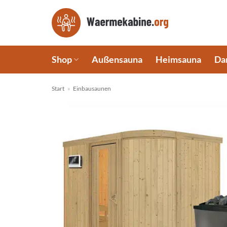
Zum
Inhalt
springen
Shop
Außensauna
Heimsauna
Da
Start
»
Einbausaunen