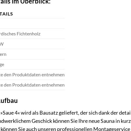
ails im Überblick:
TAILS
disches Fichtenholz
kW
ern
ge
te den Produktdaten entnehmen
te den Produktdaten entnehmen
Aufbau
aue 4« wird als Bausatz geliefert, der sich dank der deta
ndwerklichem Geschick können Sie Ihre neue Sauna in kurze
 können Sie auch unseren professionellen Montageservice