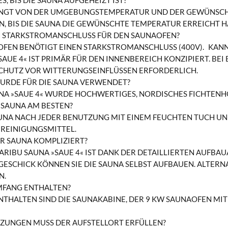
S, BIS DIE SAUNA AUFGEHEIZT IST?
HÄNGT VON DER UMGEBUNGSTEMPERATUR UND DER GEWÜNSCHT
EN, BIS DIE SAUNA DIE GEWÜNSCHTE TEMPERATUR ERREICHT H
N STARKSTROMANSCHLUSS FÜR DEN SAUNAOFEN?
AOFEN BENÖTIGT EINEN STARKSTROMANSCHLUSS (400V).
KANN
SAUE 4« IST PRIMÄR FÜR DEN INNENBEREICH KONZIPIERT. BEI 
CHUTZ VOR WITTERUNGSEINFLÜSSEN ERFORDERLICH.
URDE FÜR DIE SAUNA VERWENDET?
UNA »SAUE 4« WURDE HOCHWERTIGES, NORDISCHES FICHTEN
E SAUNA AM BESTEN?
SAUNA NACH JEDER BENUTZUNG MIT EINEM FEUCHTEN TUCH UND
 REINIGUNGSMITTEL.
ER SAUNA KOMPLIZIERT?
RIBU SAUNA »SAUE 4« IST DANK DER DETAILLIERTEN AUFBAU
SCHICK KÖNNEN SIE DIE SAUNA SELBST AUFBAUEN. ALTERNA
N.
UMFANG ENTHALTEN?
NTHALTEN SIND DIE SAUNAKABINE, DER 9 KW SAUNAOFEN MI
ZUNGEN MUSS DER AUFSTELLORT ERFÜLLEN?