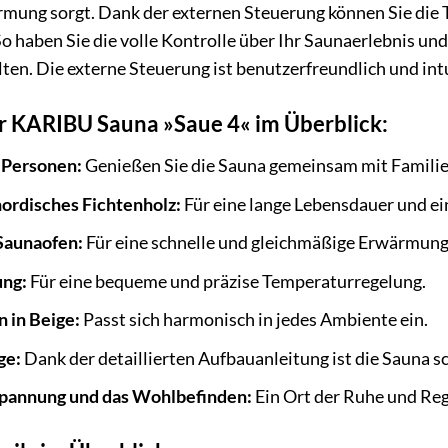
mung sorgt. Dank der externen Steuerung können Sie die 
 So haben Sie die volle Kontrolle über Ihr Saunaerlebnis un
ten. Die externe Steuerung ist benutzerfreundlich und intu
er KARIBU Sauna »Saue 4« im Überblick:
3 Personen:
Genießen Sie die Sauna gemeinsam mit Familie
ordisches Fichtenholz:
Für eine lange Lebensdauer und 
Saunaofen:
Für eine schnelle und gleichmäßige Erwärmung
ung:
Für eine bequeme und präzise Temperaturregelung.
 in Beige:
Passt sich harmonisch in jedes Ambiente ein.
ge:
Dank der detaillierten Aufbauanleitung ist die Sauna s
spannung und das Wohlbefinden:
Ein Ort der Ruhe und Re