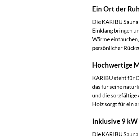
Ein Ort der Ru
Die KARIBU Sauna »S
Einklang bringen un
Wärme eintauchen, 
persönlicher Rückzu
Hochwertige Ma
KARIBU steht für Qu
das für seine natür
und die sorgfältig
Holz sorgt für ein
Inklusive 9 kW
Die KARIBU Sauna »