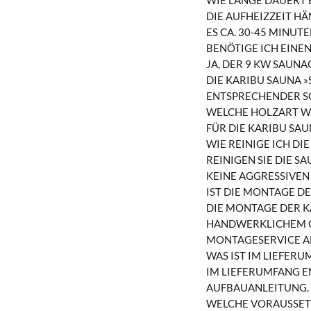
WIE LANGE DAUERT E
DIE AUFHEIZZEIT 
ES CA. 30-45 MINUT
BENÖTIGE ICH EINE
JA, DER 9 KW SAUN
DIE KARIBU SAUNA »
ENTSPRECHENDER S
WELCHE HOLZART W
FÜR DIE KARIBU SA
WIE REINIGE ICH DI
REINIGEN SIE DIE 
KEINE AGGRESSIVEN
IST DIE MONTAGE D
DIE MONTAGE DER KA
HANDWERKLICHEM GE
MONTAGESERVICE A
WAS IST IM LIEFER
IM LIEFERUMFANG E
AUFBAUANLEITUNG.
WELCHE VORAUSSET