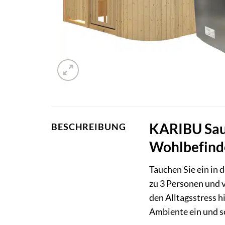
KARIBU Saun
BESCHREIBUNG
Wohlbefind
Tauchen Sie ein in 
zu 3 Personen und 
den Alltagsstress h
Ambiente ein und s