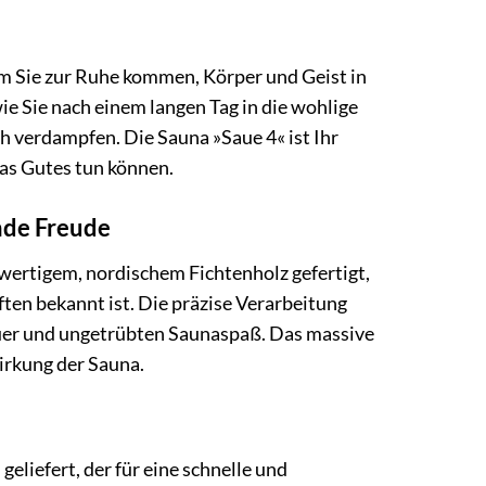
dem Sie zur Ruhe kommen, Körper und Geist in
ie Sie nach einem langen Tag in die wohlige
h verdampfen. Die Sauna »Saue 4« ist Ihr
was Gutes tun können.
nde Freude
hwertigem, nordischem Fichtenholz gefertigt,
ften bekannt ist. Die präzise Verarbeitung
auer und ungetrübten Saunaspaß. Das massive
irkung der Sauna.
n
geliefert, der für eine schnelle und