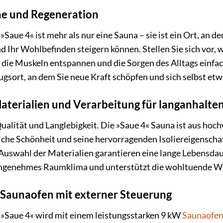
he und Regeneration
aue 4« ist mehr als nur eine Sauna – sie ist ein Ort, an 
d Ihr Wohlbefinden steigern können. Stellen Sie sich vor, w
die Muskeln entspannen und die Sorgen des Alltags einfac
gsort, an dem Sie neue Kraft schöpfen und sich selbst et
terialien und Verarbeitung für langanhalte
alität und Langlebigkeit. Die »Saue 4« Sauna ist aus hoc
liche Schönheit und seine hervorragenden Isoliereigenscha
e Auswahl der Materialien garantieren eine lange Lebensd
 angenehmes Raumklima und unterstützt die wohltuende W
 Saunaofen mit externer Steuerung
Saue 4« wird mit einem leistungsstarken 9 kW
Saunaofe