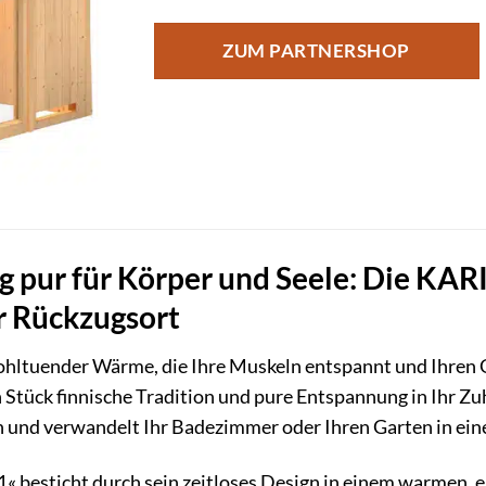
ZUM PARTNERSHOP
 pur für Körper und Seele: Die KARI
r Rückzugsort
hltuender Wärme, die Ihre Muskeln entspannt und Ihren G
in Stück finnische Tradition und pure Entspannung in Ihr Zu
en und verwandelt Ihr Badezimmer oder Ihren Garten in ein
1« besticht durch sein zeitloses Design in einem warmen, 