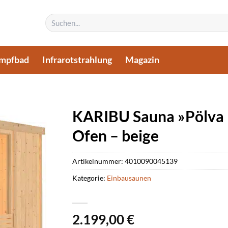
Suchen
nach:
mpfbad
Infrarotstrahlung
Magazin
KARIBU Sauna »Pölva 1
Ofen – beige
Artikelnummer:
4010090045139
Kategorie:
Einbausaunen
2.199,00
€