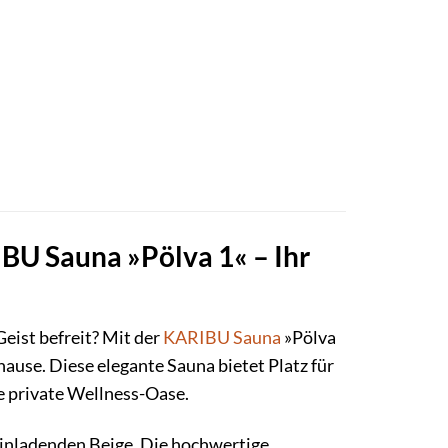
BU Sauna »Pölva 1« – Ihr
eist befreit? Mit der
KARIBU
Sauna
»Pölva
hause. Diese elegante Sauna bietet Platz für
e private Wellness-Oase.
einladenden Beige. Die hochwertige