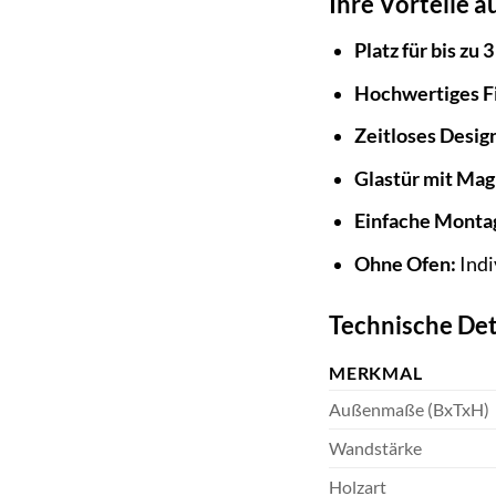
Ihre Vorteile au
Platz für bis zu 
Hochwertiges F
Zeitloses Desig
Glastür mit Mag
Einfache Monta
Ohne Ofen:
Indi
Technische Det
MERKMAL
Außenmaße (BxTxH)
Wandstärke
Holzart