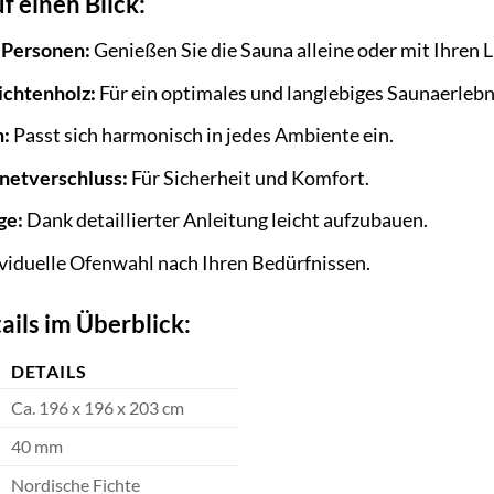
f einen Blick:
3 Personen:
Genießen Sie die Sauna alleine oder mit Ihren L
ichtenholz:
Für ein optimales und langlebiges Saunaerlebn
n:
Passt sich harmonisch in jedes Ambiente ein.
netverschluss:
Für Sicherheit und Komfort.
ge:
Dank detaillierter Anleitung leicht aufzubauen.
viduelle Ofenwahl nach Ihren Bedürfnissen.
ails im Überblick:
DETAILS
Ca. 196 x 196 x 203 cm
40 mm
Nordische Fichte