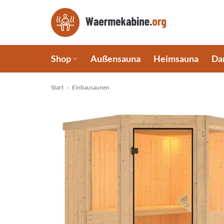
Zum
Inhalt
springen
Shop
Außensauna
Heimsauna
Da
Start
»
Einbausaunen