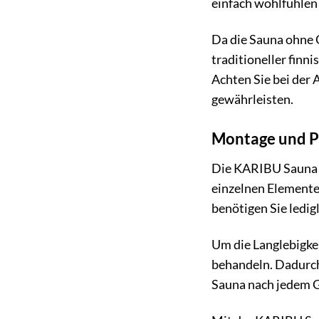
einfach wohlfühlen
Da die Sauna ohne O
traditioneller fin
Achten Sie bei der
gewährleisten.
Montage und P
Die KARIBU Sauna »P
einzelnen Elemente
benötigen Sie ledi
Um die Langlebigkei
behandeln. Dadurch 
Sauna nach jedem G