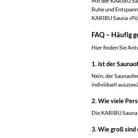
Mit der KARIBU Saun
Ruhe und Entspannu
KARIBU Sauna »Pölv
FAQ – Häufig g
Hier finden Sie Ant
1. Ist der Sauna
Nein, der Saunaofen
individuell auszuw
2. Wie viele Per
Die KARIBU Sauna »P
3. Wie groß sin