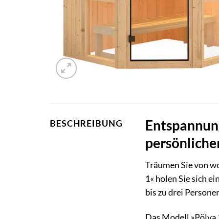
Entspannung
BESCHREIBUNG
persönliche
Träumen Sie von wo
1« holen Sie sich e
bis zu drei Person
Das Modell »Pölva 