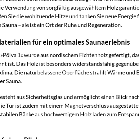
ie Verwendung von sorgfältig ausgewähltem Holz garantie
en Sie die wohltuende Hitze und tanken Sie neue Energie 
ne Sauna – sie ist ein Ort der Ruhe und Regeneration.
terialien für ein optimales Saunaerlebnis
Pölva 1« wurde aus nordischem Fichtenholz gefertigt, das
t ist. Das Holz ist besonders widerstandsfähig gegenüber 
ma. Die naturbelassene Oberfläche strahlt Wärme und Be
er Sauna.
esteht aus Sicherheitsglas und ermöglicht einen Blick na
e Tür ist zudem mit einem Magnetverschluss ausgestattet,
 stabilen Bänke aus hochwertigem Holz laden zum Entspanne