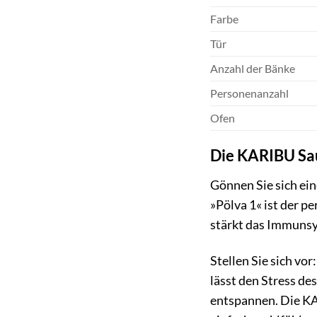
Farbe
Tür
Anzahl der Bänke
Personenanzahl
Ofen
Die KARIBU Sau
Gönnen Sie sich ei
»Pölva 1« ist der p
stärkt das Immunsy
Stellen Sie sich vo
lässt den Stress de
entspannen. Die KA