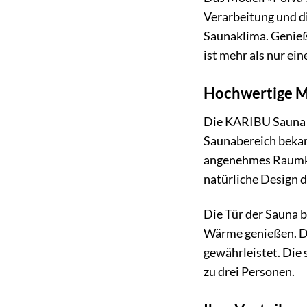
Verarbeitung und d
Saunaklima. Genieß
ist mehr als nur ei
Hochwertige Ma
Die KARIBU Sauna »
Saunabereich bekann
angenehmes Raumkli
natürliche Design d
Die Tür der Sauna b
Wärme genießen. Di
gewährleistet. Die
zu drei Personen.